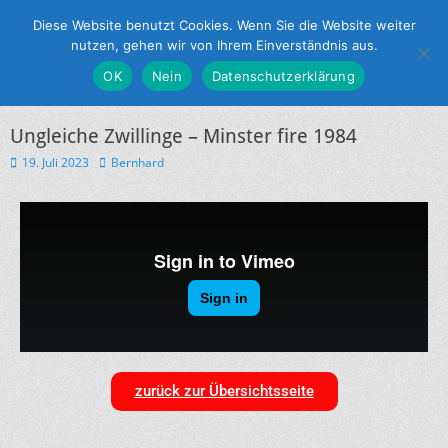
Partnerschaftsverein Münster - York e.V.
Diese Website benutzt Cookies. Wenn Sie die Website weiter
nutzen, gehen wir von Ihrem Einverständnis aus.
OK
Nein
Datenschutzerklärung
Ungleiche Zwillinge – Minster fire 1984
19. Juli 2023
Bernhard
zurück zur Übersichtsseite