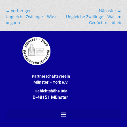
← Vorheriger
Nächster →
Ungleiche Zwillinge – Wie es
Ungleiche Zwillinge – Was im
begann
Gedächtnis blieb
Partnerschaftsverein
Münster – York
e.V.
Habichtshöhe 86a
D-48151 Münster