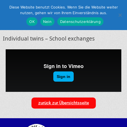
Partnerschaftsverein Münster - York e.V.
Diese Website benutzt Cookies. Wenn Sie die Website weiter
nutzen, gehen wir von Ihrem Einverständnis aus.
OK
Nein
Datenschutzerklärung
Individual twins – School exchanges
zurück zur Übersichtsseite