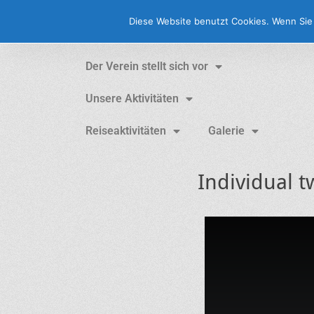
Partnerschaftsverein Münster - York e.V.
Diese Website benutzt Cookies. Wenn Sie 
Der Verein stellt sich vor
Unsere Aktivitäten
Reiseaktivitäten
Galerie
Individual 