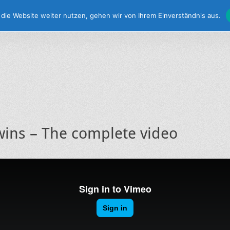
die Website weiter nutzen, gehen wir von Ihrem Einverständnis aus.
twins – The complete video