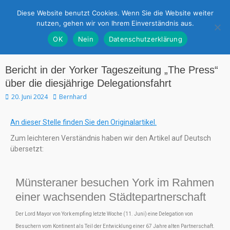
Partnerschaftsverein Münster - York e.V.
Diese Website benutzt Cookies. Wenn Sie die Website weiter
nutzen, gehen wir von Ihrem Einverständnis aus.
OK
Nein
Datenschutzerklärung
Bericht in der Yorker Tageszeitung „The Press“
über die diesjährige Delegationsfahrt
20. Juni 2024
Bernhard
An dieser Stelle finden Sie den Originalartikel.
Zum leichteren Verständnis haben wir den Artikel auf Deutsch
übersetzt:
Münsteraner besuchen York im Rahmen
einer wachsenden Städtepartnerschaft
Der Lord Mayor von York empfing letzte Woche (11. Juni) eine Delegation von
Besuchern vom Kontinent als Teil der Entwicklung einer 67 Jahre alten Partnerschaft.