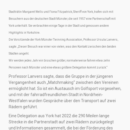
Stadträtin Margaret Wells und Fiona Fitzpatrick, Sheriff von York, trafen sich mit
Besuchern aus der deutschen Stadt Münster, die seit 1957 eine Partnerschaft mit
York unterhält. Sie verbrachten einige Tage in der Stadt und genossen andere
Highlights in Yorkshire.
Die Vorsitzende der York Münster Twinning Association, Professor Ursula Lanvers,
sagte: „Dieser Besuch war einer von vielen, was den Kontakt zwischen den beiden
Städten angeht.
Wir werden jedes Jahr ein bisschen größer, normalerweise fahren etwa zehn
Personen nach Münster und eine etwas größere Delegation kommt zurück.“
Professor Lanvers sagte, dass die Gruppe in der jüngeren
Vergangenheit auch „Matchmaking“ zwischen den Vereinen
ermöglicht hat. So ist ein Austausch im Golfsport vorgesehen,
und mit der fahrradfreundlichen Stadt in Nordrhein-
Westfalen wurden Gespräche über den Transport auf zwei
Rädern geführt.
Eine Delegation aus York hat 2022 die 290 Meilen lange
Strecke in die Partnerstadt auf zwei Rädern zurückgelegt
und Informationen gesammelt, die bei der Förderung des